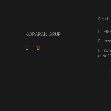
Bize Ul
+90 
KOPARAN GRUP
laz
Sama
d. No:
B