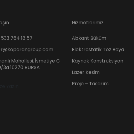
aşın
Hizmetlerimiz
533 764 18 57
Abkant Büküm
er@koparangroup.com
Elektrostatik Toz Boya
nlı Mahallesi, İsmetiye C
Kaynak Konstrüksiyon
19/3a 16270 BURSA
Lazer Kesim
Proje – Tasarım
ize Yazın